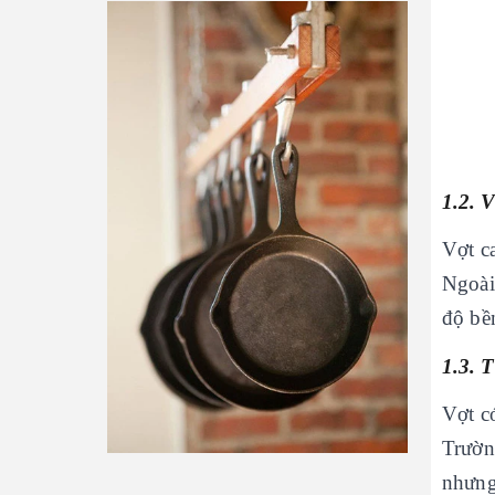
1.2. V
Vợt c
Ngoài
độ bề
1.3. 
Vợt c
Trườn
nhưng