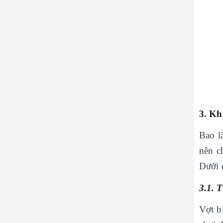
3. Kh
Bao l
nên c
Dưới 
3.1. 
Vợt b