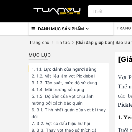
TRANG
DANH MỤC SẢN PHẨM
Trang chủ
Tin tức
[Giải đáp giúp bạn] Bao lâu 
MỤC LỤC
[Giả
1.1. Lực đánh của người dùng
1.2. Vật liệu làm vợt Pickleball
Vợt P
1.3. Tần suất, mức độ sử dụng
Thế n
1.4. Môi trường sử dụng
các b
1.5. Độ bền của vợt chịu ảnh
hưởng bởi cách bảo quản
Pickl
3.1. Tính nhất quán của vợt bị thay
đổi
1. Yế
3.2. Vợt có dấu hiệu hư hại
Tuổi 
3.3. Thay vợt theo sở thích cá