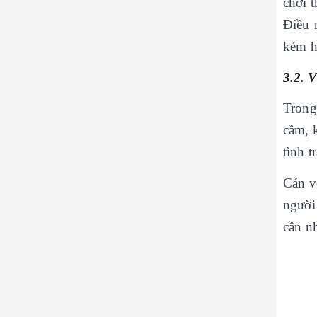
chơi 
Điều 
kém h
3.2. 
Trong
cầm, 
tình 
Cán v
người 
cân n