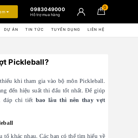
0
0983049000
xem
Hỗ trợ mua hàng
DỰ ÁN
TIN TỨC
TUYỂN DỤNG
LIÊN HỆ
ợt Pickleball?
thiếu khi tham gia vào bộ môn Pickleball.
ng đến hiệu suất thi đấu tốt nhất. Để giúp
 đáp chi tiết
bao lâu thì nên thay vợt
eball
u tố khác nhau. Các bạn có thể tìm hiểu về