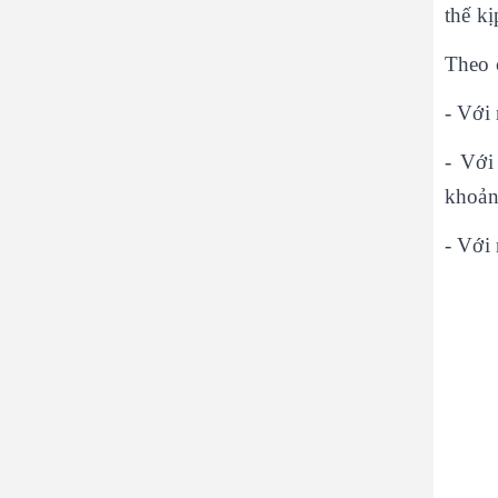
thế kị
Theo c
- Với 
- Với
khoản
- Với 