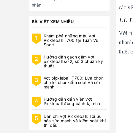
nhân
các yế
1.1. 
BÀI VIẾT XEM NHIỀU
Với n
Khám phá những mẫu vợt
1
Pickleball T700 tại Tuấn Vũ
nhanh 
Sport
thiết
Hướng dẫn cách cầm vợt
2
pickleball số 2, số 3 chuẩn kỹ
thuật
Vợt pickleball T700: Lựa chọn
3
cho lối chơi kiểm soát và sức
mạnh
Hướng dẫn dán viền vợt
4
Pickleball đúng cách tại nhà
Dán chì vợt Pickleball: Tối ưu
5
hóa sức mạnh và kiểm soát khi
thi đấu