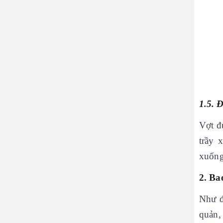
1.5. 
Vợt đ
trầy 
xuống
2. Bao
Như đ
quản,