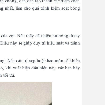
h chóng, dẫn đến tạo thành các điểm chết.
g nhất, làm cho quá trình kiểm soát bóng
 của vợt. Nếu thấy dấu hiệu hư hỏng từ tay
iều này sẽ giúp duy trì hiệu suất và tránh
ng. Nếu cán bị xẹp hoặc hao mòn sẽ khiến
đó, khi xuất hiện dấu hiệu này, các bạn hãy
 tối ưu.