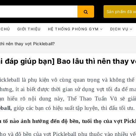
Sản phẩm đã 
 CHỦ
GIỚI THIỆU
HỆ THỐNG PHÒNG GYM
DỊCH VỤ
thì nên thay vợt Pickleball?
i đáp giúp bạn] Bao lâu thì nên thay v
Bạn chưa xem sản phẩm nào
ickleball là phụ kiện vô cùng quan trọng và không thể 
hưng, ít ai biết được thời gian sử dụng vợt tối đa để ma
ạn hiểu rõ nội dung này, Thể Thao Tuấn Vũ sẽ giải
eball,
giúp các bạn có hiệu suất tập luyện, thi đấu tối ưu.
u tố nào ảnh hưởng đến độ bền, tuổi thọ của vợt Pickl
thọ và độ bền của vợt Pickleball phụ thuộc vào nhiều yế