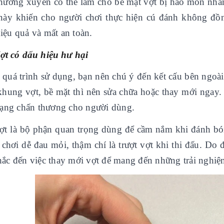
thường xuyên có thể làm cho bề mặt vợt bị hao mòn nhan
này khiến cho người chơi thực hiện cú đánh không đồn
iệu quả và mất an toàn.
Vợt có dấu hiệu hư hại
 quá trình sử dụng, bạn nên chú ý đến kết cấu bên ngoài
khung vợt, bề mặt thì nên sửa chữa hoặc thay mới ngay. Đ
trạng chấn thương cho người dùng.
ợt là bộ phận quan trọng dùng để cầm nắm khi đánh bó
chơi dễ đau mỏi, thậm chí là trượt vợt khi thi đấu. Do 
hắc đến việc thay mới vợt để mang đến những trải nghiệm