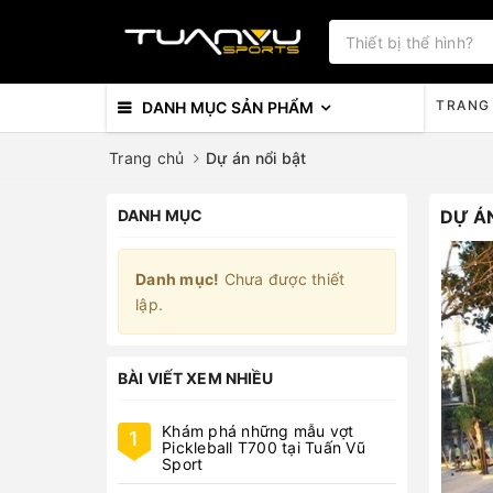
TRANG
DANH MỤC SẢN PHẨM
Trang chủ
Dự án nổi bật
DANH MỤC
DỰ ÁN
Danh mục!
Chưa được thiết
lập.
BÀI VIẾT XEM NHIỀU
Khám phá những mẫu vợt
1
Pickleball T700 tại Tuấn Vũ
Sport