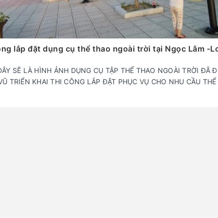
ông lắp đặt dụng cụ thể thao ngoài trời tại Ngọc Lâm -
ĐÂY SẼ LÀ HÌNH ẢNH DỤNG CỤ TẬP THỂ THAO NGOÀI TRỜI ĐÃ 
VŨ TRIỂN KHAI THI CÔNG LẮP ĐẶT PHỤC VỤ CHO NHU CẦU THỂ 