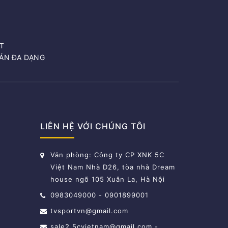
T
OÁN ĐA DẠNG
LIÊN HỆ VỚI CHÚNG TÔI
Văn phòng: Công ty CP XNK 5C
Việt Nam Nhà D26, tòa nhà Dream
house ngõ 105 Xuân La, Hà Nội
0983049000
-
0901899001
tvsportvn@gmail.com
sale2.5cvietnam@gmail.com
-