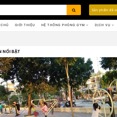
Sản phẩm đã 
 CHỦ
GIỚI THIỆU
HỆ THỐNG PHÒNG GYM
DỊCH VỤ
 NỔI BẬT
Bạn chưa xem sản phẩm nào