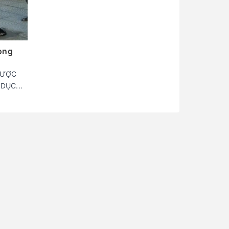
Long
ĐƯỢC
DỤC...