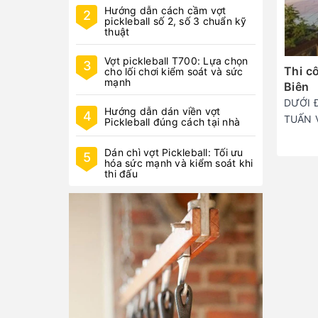
Hướng dẫn cách cầm vợt
2
pickleball số 2, số 3 chuẩn kỹ
thuật
Vợt pickleball T700: Lựa chọn
3
Thi c
cho lối chơi kiểm soát và sức
mạnh
Biên
DƯỚI 
Hướng dẫn dán viền vợt
4
TUẤN 
Pickleball đúng cách tại nhà
Dán chì vợt Pickleball: Tối ưu
5
hóa sức mạnh và kiểm soát khi
thi đấu