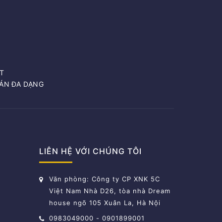
T
OÁN ĐA DẠNG
LIÊN HỆ VỚI CHÚNG TÔI
Văn phòng: Công ty CP XNK 5C
Việt Nam Nhà D26, tòa nhà Dream
house ngõ 105 Xuân La, Hà Nội
0983049000
-
0901899001