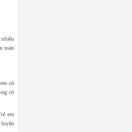
 nhiều
n toàn
 em có
ũng có
Trẻ em
n luyện