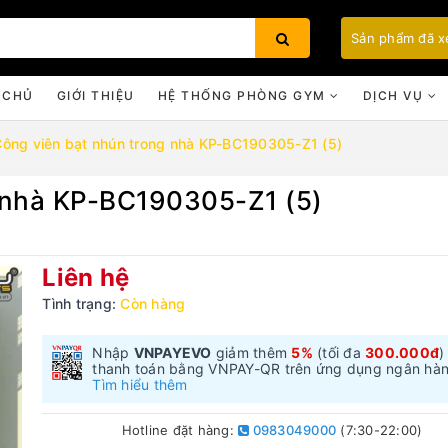
Sản phẩm đã 
 CHỦ
GIỚI THIỆU
HỆ THỐNG PHÒNG GYM
DỊCH VỤ
ông viên bạt nhún trong nhà KP-BC190305-Z1 (5)
 nhà KP-BC190305-Z1 (5)
Bạn chưa xem sản phẩm nào
Liên hệ
Tình trạng:
Còn hàng
Nhập
VNPAYEVO
giảm thêm
5%
(tối đa
300.000đ
)
thanh toán bằng VNPAY-QR trên ứng dụng ngân hà
Tìm hiểu thêm
Hotline đặt hàng:
0983049000
(7:30-22:00)