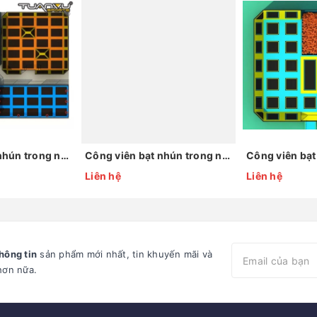
Công viên bạt nhún trong nhà KP-BC160816 (2)
Công viên bạt nhún trong nhà KP-BC160603-2 (1)
Liên hệ
Liên hệ
hông tin
sản phẩm mới nhất, tin khuyến mãi và
hơn nữa.