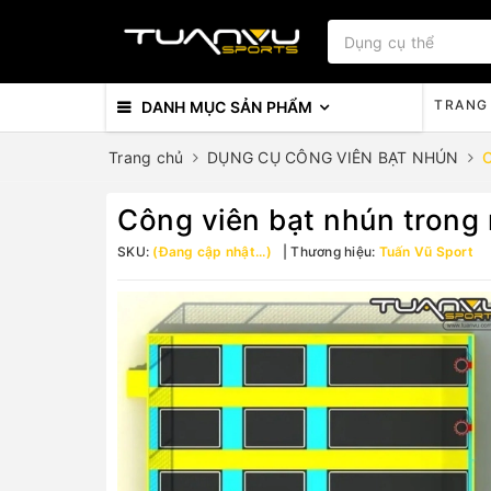
TRANG
DANH MỤC SẢN PHẨM
Trang chủ
DỤNG CỤ CÔNG VIÊN BẠT NHÚN
C
Công viên bạt nhún trong
SKU:
(Đang cập nhật...)
Thương hiệu:
Tuấn Vũ Sport