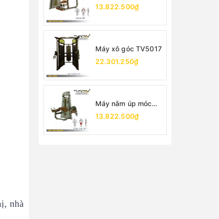
TV5026
13.822.500₫
Máy xô góc TV5017
22.301.250₫
Máy nằm úp móc
chân TV5001
13.822.500₫
ị, nhà