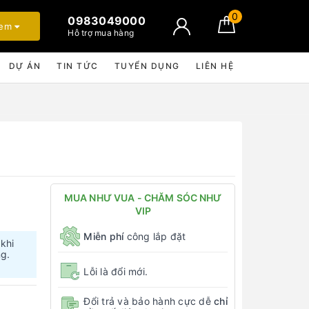
0
0983049000
xem
Hỗ trợ mua hàng
DỰ ÁN
TIN TỨC
TUYỂN DỤNG
LIÊN HỆ
MUA NHƯ VUA - CHĂM SÓC NHƯ
VIP
Miễn phí
công lắp đặt
 khi
ng.
Lỗi là đổi mới.
Đổi trả và bảo hành cực dễ
chỉ