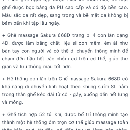
ghế được bọc bằng da PU cao cấp và có độ bền cao.
Màu sắc da rất đẹp, sang trọng và bề mặt da không bị
bám bẩn khi tập lâu ngày.
+ Ghế massage Sakura 668D trang bị 4 con lăn dạng
4D, được làm bằng chất liệu silicon mềm, êm ái như
bàn tay con người và có thể di chuyển thông minh để
chạm đến hầu hết các nhóm cơ trên cơ thể, giúp thư
giãn và lưu thông máu tốt hơn.
+ Hệ thống con lăn trên Ghế massage Sakura 668D có
khả năng di chuyển linh hoạt theo khung sườn SL nằm
trong thân ghế kéo dài từ cổ - gáy, xuống đến hết lưng
và mông.
+ Ghế tích hợp 52 túi khí, được bố trí thông minh tạo
thành một hệ thống ôm trọn cơ thể giúp massage toàn
thân hiệu quả, từ đầu, cổ đến tay và lòng bàn chân.