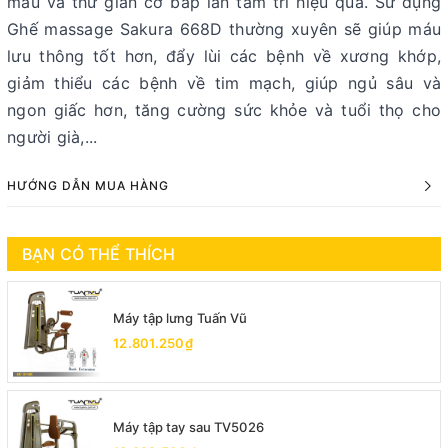
máu và thư giãn cơ bắp lẫn tâm trí hiệu quả. Sử dụng
Ghế massage Sakura 668D thường xuyên sẽ giúp máu
lưu thông tốt hơn, đẩy lùi các bệnh về xương khớp,
giảm thiểu các bệnh về tim mạch, giúp ngủ sâu và
ngon giấc hơn, tăng cường sức khỏe và tuổi thọ cho
người già,...
HƯỚNG DẪN MUA HÀNG
BẠN CÓ THỂ THÍCH
Máy tập lưng Tuấn Vũ
12.801.250₫
Máy tập tay sau TV5026