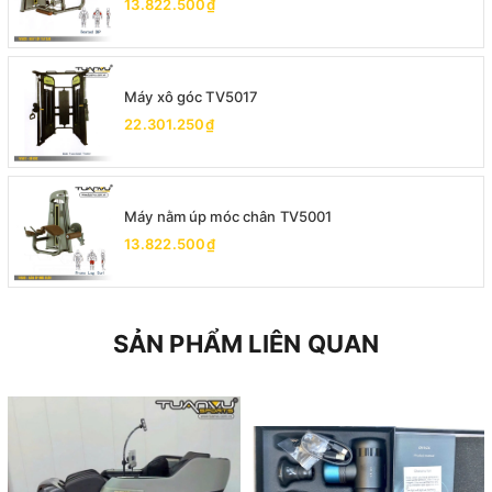
13.822.500₫
Máy xô góc TV5017
22.301.250₫
Máy nằm úp móc chân TV5001
13.822.500₫
SẢN PHẨM LIÊN QUAN