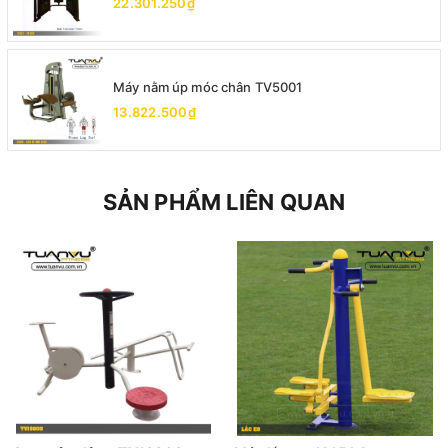
22.301.250₫
Máy nằm úp móc chân TV5001
13.822.500₫
SẢN PHẨM LIÊN QUAN