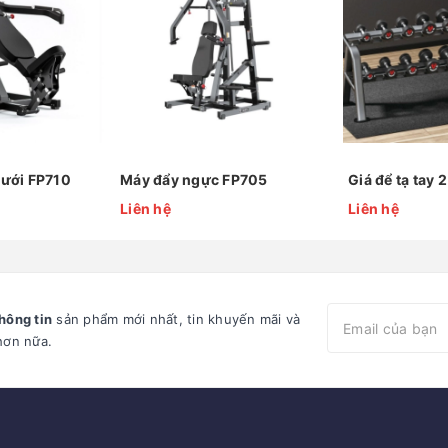
dưới FP710
Máy đẩy ngực FP705
Giá để tạ tay
Liên hệ
Liên hệ
hông tin
sản phẩm mới nhất, tin khuyến mãi và
hơn nữa.