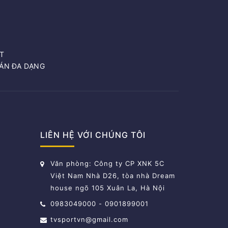
T
OÁN ĐA DẠNG
LIÊN HỆ VỚI CHÚNG TÔI
Văn phòng: Công ty CP XNK 5C
Việt Nam Nhà D26, tòa nhà Dream
house ngõ 105 Xuân La, Hà Nội
0983049000
-
0901899001
tvsportvn@gmail.com