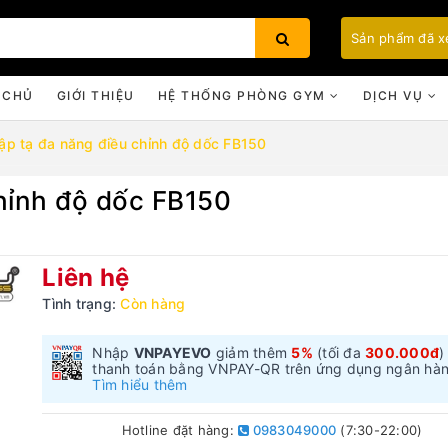
Sản phẩm đã 
 CHỦ
GIỚI THIỆU
HỆ THỐNG PHÒNG GYM
DỊCH VỤ
ập tạ đa năng điều chỉnh độ dốc FB150
hỉnh độ dốc FB150
Bạn chưa xem sản phẩm nào
Liên hệ
Tình trạng:
Còn hàng
Nhập
VNPAYEVO
giảm thêm
5%
(tối đa
300.000đ
)
thanh toán bằng VNPAY-QR trên ứng dụng ngân hà
Tìm hiểu thêm
Hotline đặt hàng:
0983049000
(7:30-22:00)