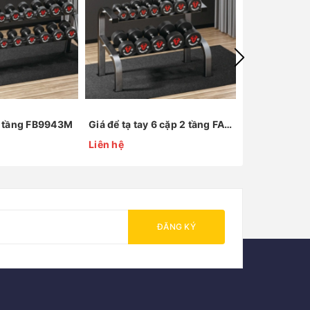
 2 tầng FB9943M
Giá để tạ tay 6 cặp 2 tầng FA110
Liên hệ
Liên hệ
ĐĂNG KÝ