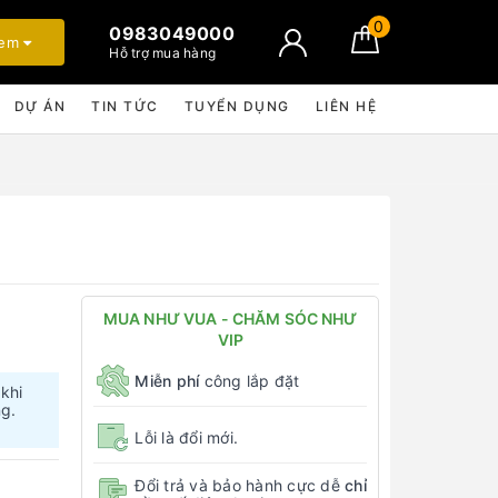
0
0983049000
xem
Hỗ trợ mua hàng
DỰ ÁN
TIN TỨC
TUYỂN DỤNG
LIÊN HỆ
MUA NHƯ VUA - CHĂM SÓC NHƯ
VIP
Miễn phí
công lắp đặt
 khi
ng.
Lỗi là đổi mới.
Đổi trả và bảo hành cực dễ
chỉ