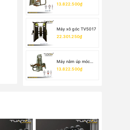
TV5026
13.822.500₫
Máy xô góc TV5017
22.301.250₫
Máy nằm úp móc
chân TV5001
13.822.500₫