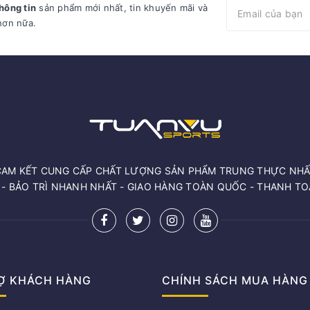
hông tin
sản phẩm mới nhất, tin khuyến mãi và
hơn nữa.
CAM KẾT CUNG CẤP CHẤT LƯỢNG SẢN PHẨM TRUNG THỰC NHẤ
 - BẢO TRÌ NHANH NHẤT - GIAO HÀNG TOÀN QUỐC - THANH T
Ợ KHÁCH HÀNG
CHÍNH SÁCH MUA HÀNG