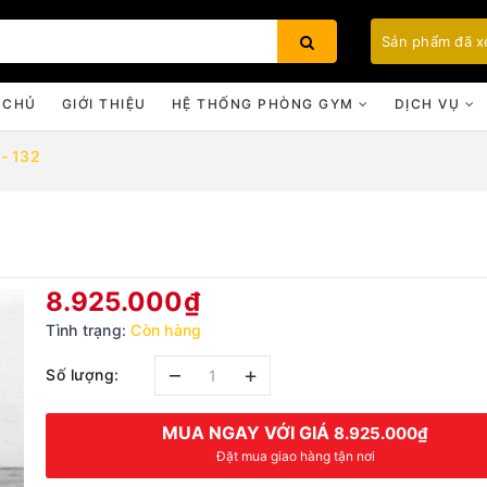
Sản phẩm đã 
 CHỦ
GIỚI THIỆU
HỆ THỐNG PHÒNG GYM
DỊCH VỤ
 - 132
Bạn chưa xem sản phẩm nào
8.925.000₫
Tình trạng:
Còn hàng
–
+
Số lượng:
MUA NGAY VỚI GIÁ
8.925.000₫
Đặt mua giao hàng tận nơi