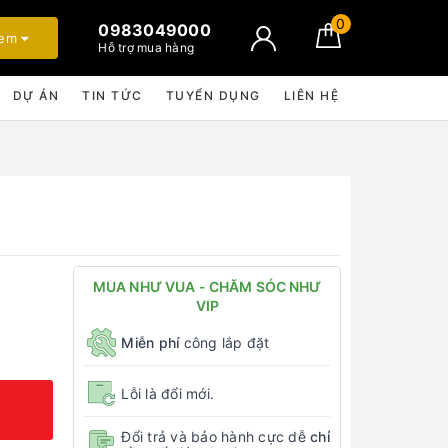
0
0983049000
xem
Hỗ trợ mua hàng
DỰ ÁN
TIN TỨC
TUYỂN DỤNG
LIÊN HỆ
MUA NHƯ VUA - CHĂM SÓC NHƯ
VIP
Miễn phí
công lắp đặt
Lỗi là đổi mới.
Đổi trả và bảo hành cực dễ
chỉ