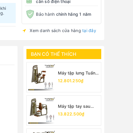
cần số điện thoại
 khi
ng.
Bảo hành
chính hãng 1 năm
Xem danh sách cửa hàng
tại đây
BẠN CÓ THỂ THÍCH
Máy tập lưng Tuấn
Vũ
12.801.250₫
Máy tập tay sau
TV5026
13.822.500₫