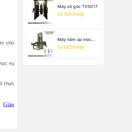
Máy xô góc TV5017
22.301.250₫
Máy nằm úp móc
ơn cho
chân TV5001
13.822.500₫
hục vụ
ó thực
,
Giàn