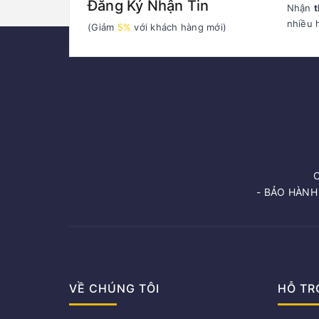
Đăng Ký Nhận Tin
Nhận
t
nhiều 
(Giảm
5%
với khách hàng mới)
- BẢO HÀNH
VỀ CHÚNG TÔI
HỖ TR