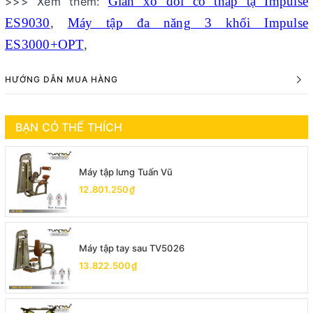
Giàn xô đôi có tháp tạ Impulse
>>> Xem thêm:
ES9030
,
Máy tập đa năng 3 khối Impulse
ES3000+OPT
,
HƯỚNG DẪN MUA HÀNG
BẠN CÓ THỂ THÍCH
Máy tập lưng Tuấn Vũ
12.801.250₫
Máy tập tay sau TV5026
13.822.500₫