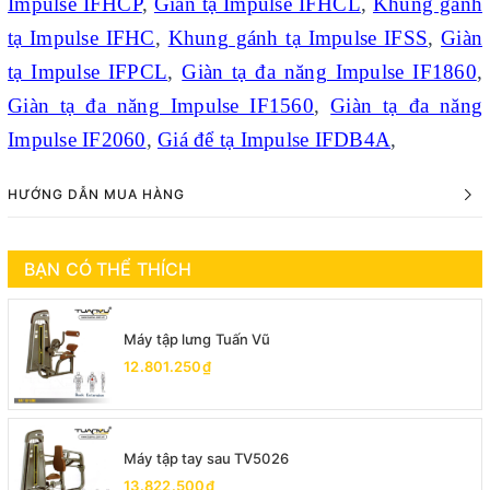
Impulse IFHCP
,
Giàn tạ Impulse IFHCL
,
Khung gánh
tạ Impulse IFHC
,
Khung gánh tạ Impulse IFSS
,
Giàn
tạ Impulse IFPCL
,
Giàn tạ đa năng Impulse IF1860
,
Giàn tạ đa năng Impulse IF1560
,
Giàn tạ đa năng
Impulse IF2060
,
Giá để tạ Impulse IFDB4A
,
HƯỚNG DẪN MUA HÀNG
BẠN CÓ THỂ THÍCH
Máy tập lưng Tuấn Vũ
12.801.250₫
Máy tập tay sau TV5026
13.822.500₫