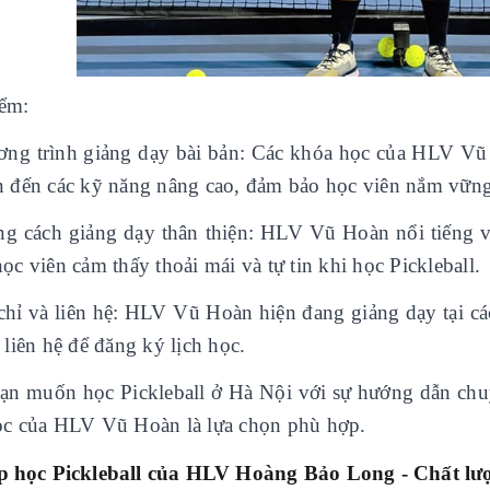
ểm:
ơng trình giảng dạy bài bản: Các khóa học của HLV Vũ H
n đến các kỹ năng nâng cao, đảm bảo học viên nắm vững
ng cách giảng dạy thân thiện: HLV Vũ Hoàn nổi tiếng v
ọc viên cảm thấy thoải mái và tự tin khi học Pickleball.
 chỉ và liên hệ: HLV Vũ Hoàn hiện đang giảng dạy tại các
 liên hệ để đăng ký lịch học.
ạn muốn học Pickleball ở Hà Nội
với sự hướng dẫn chu
ọc của HLV Vũ Hoàn là lựa chọn phù hợp.
p học Pickleball của HLV Hoàng Bảo Long - Chất lư