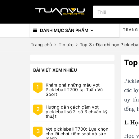
TRANG
DANH MỤC SẢN PHẨM
Trang chủ
Tin tức
Top 3+ Địa chỉ học Picklebal
Top 
BÀI VIẾT XEM NHIỀU
Pickl
Khám phá những mẫu vợt
1
Pickleball T700 tại Tuấn Vũ
các l
Sport
uy tí
Hướng dẫn cách cầm vợt
tổng h
2
pickleball số 2, số 3 chuẩn kỹ
thuật
1. Họ
Vợt pickleball T700: Lựa chọn
3
cho lối chơi kiểm soát và sức
Học v
mạnh