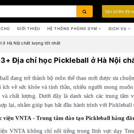
Sản phẩm đã 
 CHỦ
GIỚI THIỆU
HỆ THỐNG PHÒNG GYM
DỊCH VỤ
l ở Hà Nội chất lượng tốt nhất
3+ Địa chỉ học Pickleball ở Hà Nội ch
Bạn chưa xem sản phẩm nào
eball đang trở thành bộ môn thể thao mới được ưa chuộng
ợi ích về sức khỏe và tinh thần, nhiều người mong muốn
n và chất lượng. Dưới đây là danh sách các trung tâm
ợp lại, nhằm giúp bạn bắt đầu hành trình với Pickleball
c viện VNTA - Trung tâm đào tạo Pickleball hàng đầ
iện VNTA không chỉ nổi tiếng trong lĩnh vực dạy Tenni