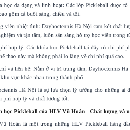
a học đa dạng và linh hoạt: Các lớp Pickleball được tổ 
bao gồm cả buổi sáng, chiều và tối.
ng viên nhiệt tình: Dayhoctennis Hà Nội cam kết chất l
nghiệm và tận tâm, luôn sẵn sàng hỗ trợ học viên trong t
phí hợp lý: Các khóa học Pickleball tại đây có chi phí 
hể thao này mà không phải lo lắng về chi phí quá cao.
 chỉ và liên hệ: Nằm ở vị trí trung tâm, Dayhoctennis Hà
c khu vực khác nhau trong thành phố.
ctennis Hà Nội là sự lựa chọn lý tưởng cho những ai đ
i phí hợp lý và chất lượng tốt.
p học Pickleball của HLV Vũ Hoàn - Chất lượng và u
ũ Hoàn là một trong những HLV Pickleball hàng đầu