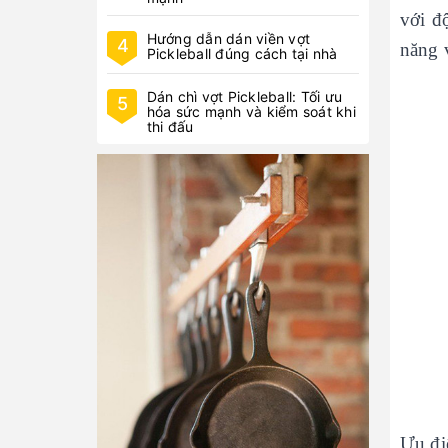
với đ
Hướng dẫn dán viền vợt
4
năng v
Pickleball đúng cách tại nhà
Dán chì vợt Pickleball: Tối ưu
5
hóa sức mạnh và kiểm soát khi
thi đấu
Ưu đi