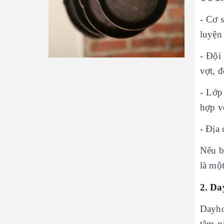
- Cơ 
luyện 
- Đội
vợt, 
- Lớp
hợp v
- Địa 
Nếu b
là mộ
2. Da
Dayho
tâm n