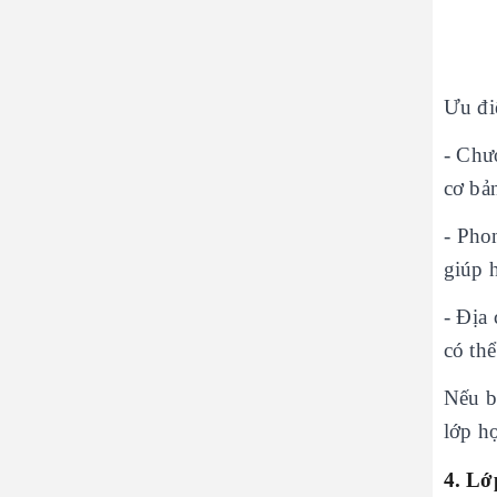
Ưu đi
- Chư
cơ bả
- Pho
giúp h
- Địa
có thể
Nếu b
lớp h
4. Lớ