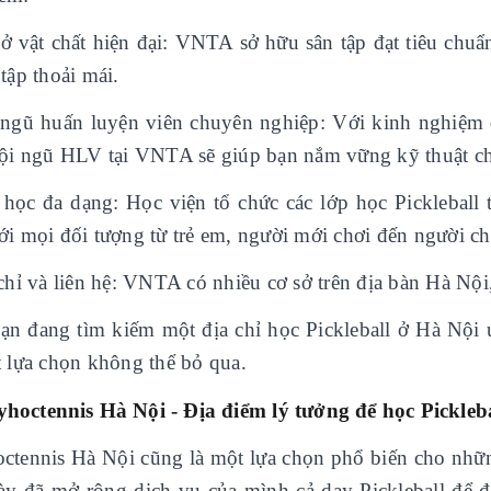
sở vật chất hiện đại: VNTA sở hữu sân tập đạt tiêu chuẩn
tập thoải mái.
 ngũ huấn luyện viên chuyên nghiệp: Với kinh nghiệm 
đội ngũ HLV tại VNTA sẽ giúp bạn nắm vững kỹ thuật ch
 học đa dạng: Học viện tổ chức các lớp học Pickleball 
ới mọi đối tượng từ trẻ em, người mới chơi đến người c
chỉ và liên hệ: VNTA có nhiều cơ sở trên địa bàn Hà Nội
ạn đang tìm kiếm một địa chỉ học Pickleball ở Hà Nội
t lựa chọn không thể bỏ qua.
yhoctennis Hà Nội - Địa điểm lý tưởng để học Pickleb
ctennis Hà Nội cũng là một lựa chọn phổ biến cho nhữn
ày đã mở rộng dịch vụ của mình cả dạy Pickleball để 