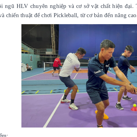
ội ngũ HLV chuyên nghiệp và cơ sở vật chất hiện đại. 
à chiến thuật để chơi Pickleball, từ cơ bản đến nâng cao
ểm: