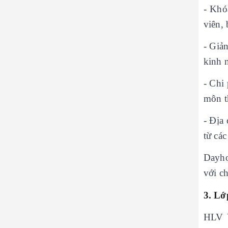
- Khó
viên, 
- Giả
kinh 
- Chi 
môn t
- Địa
từ cá
Dayho
với ch
3. Lớ
HLV V