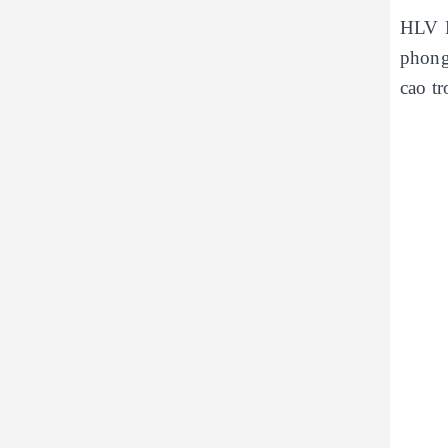
HLV H
phong
cao t