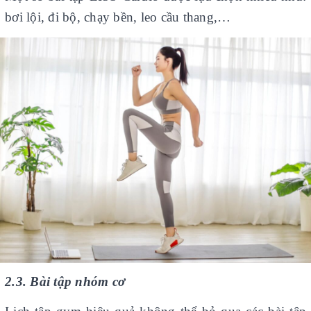
bơi lội, đi bộ, chạy bền, leo cầu thang,…
2.3. Bài tập nhóm cơ