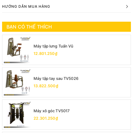
HƯỚNG DẪN MUA HÀNG
BẠN CÓ THỂ THÍCH
Máy tập lưng Tuấn Vũ
12.801.250₫
Máy tập tay sau TV5026
13.822.500₫
Máy xô góc TV5017
22.301.250₫