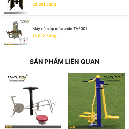
22.301.250₫
Máy nằm úp móc chân TV5001
13.822.500₫
SẢN PHẨM LIÊN QUAN