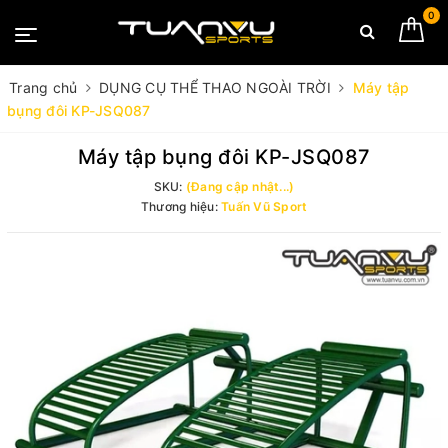
0
Trang chủ
DỤNG CỤ THỂ THAO NGOÀI TRỜI
Máy tập
bụng đôi KP-JSQ087
Máy tập bụng đôi KP-JSQ087
SKU:
(Đang cập nhật...)
Thương hiệu:
Tuấn Vũ Sport