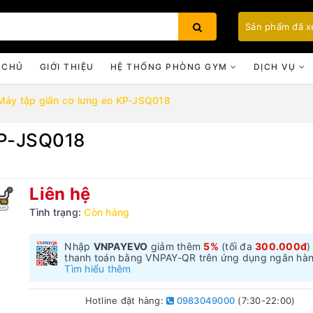
Sản phẩm đã 
 CHỦ
GIỚI THIỆU
HỆ THỐNG PHÒNG GYM
DỊCH VỤ
Máy tập giãn cơ lưng eo KP-JSQ018
KP-JSQ018
Bạn chưa xem sản phẩm nào
Liên hệ
Tình trạng:
Còn hàng
Nhập
VNPAYEVO
giảm thêm
5%
(tối đa
300.000đ
)
thanh toán bằng VNPAY-QR trên ứng dụng ngân hà
Tìm hiểu thêm
Hotline đặt hàng:
0983049000
(7:30-22:00)