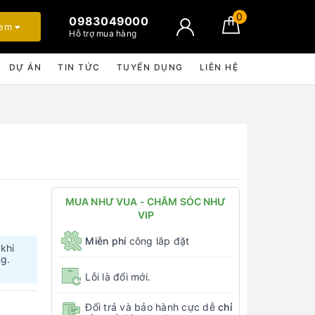
0
0983049000
xem
Hỗ trợ mua hàng
DỰ ÁN
TIN TỨC
TUYỂN DỤNG
LIÊN HỆ
MUA NHƯ VUA - CHĂM SÓC NHƯ
VIP
Miễn phí
công lắp đặt
 khi
ng.
Lỗi là đổi mới.
Đổi trả và bảo hành cực dễ
chỉ