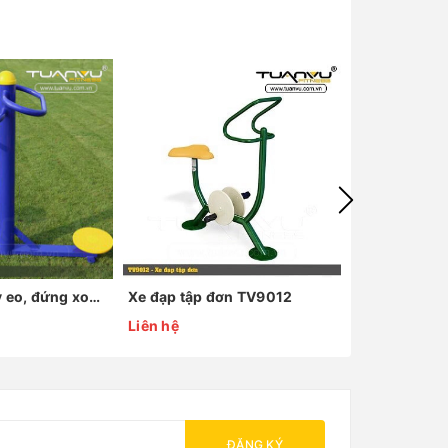
Máy ngồi xoay eo, đứng xoay eo JA1503
Xe đạp tập đơn TV9012
Xà kép TV90
Liên hệ
Liên hệ
ĐĂNG KÝ