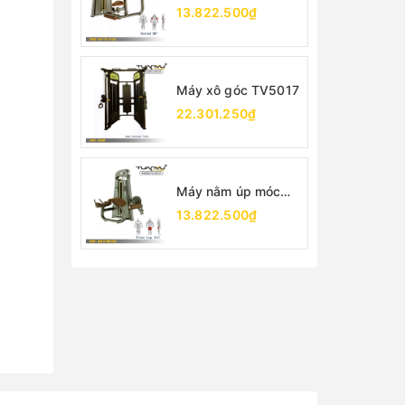
TV5026
13.822.500₫
Máy xô góc TV5017
22.301.250₫
Máy nằm úp móc
chân TV5001
13.822.500₫