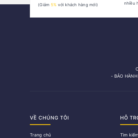
nhiều 
(Giảm
5%
với khách hàng mới)
- BẢO HÀNH
VỀ CHÚNG TÔI
HỖ TR
Trang chủ
Tìm kiế