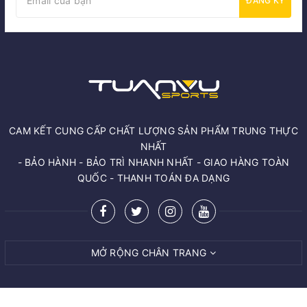
ĐĂNG KÝ
CAM KẾT CUNG CẤP CHẤT LƯỢNG SẢN PHẨM TRUNG THỰC
NHẤT
- BẢO HÀNH - BẢO TRÌ NHANH NHẤT - GIAO HÀNG TOÀN
QUỐC - THANH TOÁN ĐA DẠNG
MỞ RỘNG CHÂN TRANG
© Bản quyền thuộc về
Tuấn Vũ Sport