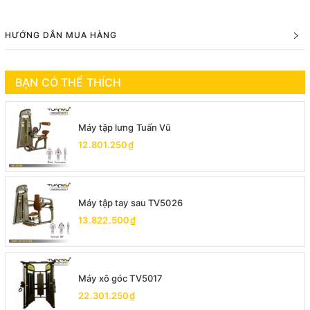
HƯỚNG DẪN MUA HÀNG
BẠN CÓ THỂ THÍCH
Máy tập lưng Tuấn Vũ
12.801.250₫
Máy tập tay sau TV5026
13.822.500₫
Máy xô góc TV5017
22.301.250₫