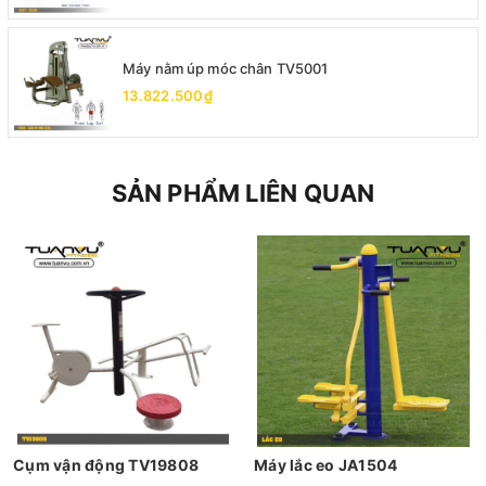
Máy nằm úp móc chân TV5001
13.822.500₫
SẢN PHẨM LIÊN QUAN
Cụm vận động TV19808
Máy lắc eo JA1504