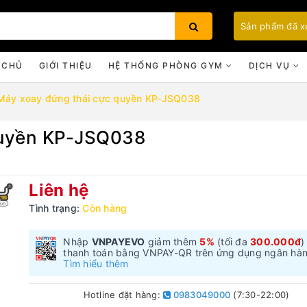
Sản phẩm đã 
 CHỦ
GIỚI THIỆU
HỆ THỐNG PHÒNG GYM
DỊCH VỤ
Máy xoay đứng thái cực quyền KP-JSQ038
quyền KP-JSQ038
Bạn chưa xem sản phẩm nào
Liên hệ
Tình trạng:
Còn hàng
Nhập
VNPAYEVO
giảm thêm
5%
(tối đa
300.000đ
)
thanh toán bằng VNPAY-QR trên ứng dụng ngân hà
Tìm hiểu thêm
Hotline đặt hàng:
0983049000
(7:30-22:00)