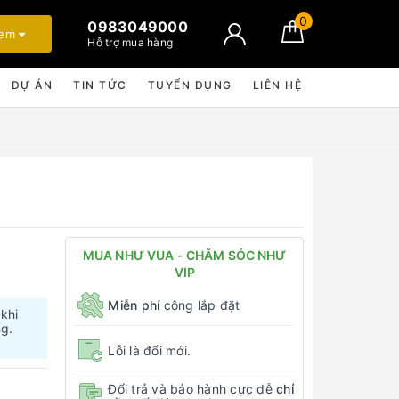
0
0983049000
xem
Hỗ trợ mua hàng
DỰ ÁN
TIN TỨC
TUYỂN DỤNG
LIÊN HỆ
MUA NHƯ VUA - CHĂM SÓC NHƯ
VIP
Miễn phí
công lắp đặt
 khi
ng.
Lỗi là đổi mới.
Đổi trả và bảo hành cực dễ
chỉ