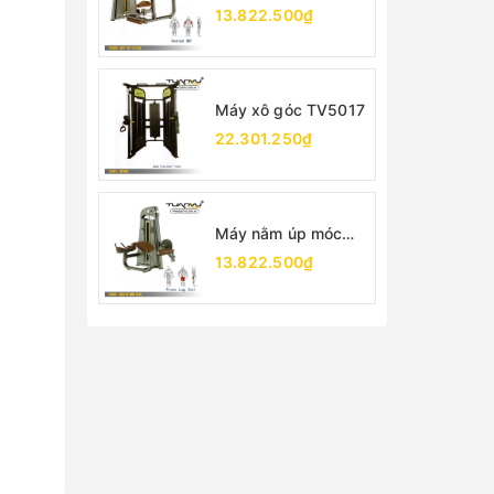
TV5026
13.822.500₫
Máy xô góc TV5017
22.301.250₫
Máy nằm úp móc
chân TV5001
13.822.500₫