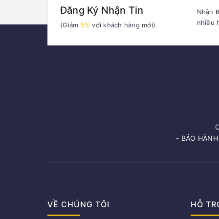
Đăng Ký Nhận Tin
Nhận
t
nhiều 
(Giảm
5%
với khách hàng mới)
- BẢO HÀNH
VỀ CHÚNG TÔI
HỖ TR