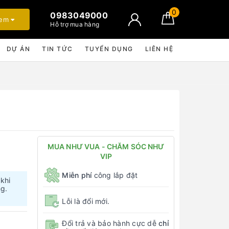
0
0983049000
xem
Hỗ trợ mua hàng
DỰ ÁN
TIN TỨC
TUYỂN DỤNG
LIÊN HỆ
MUA NHƯ VUA - CHĂM SÓC NHƯ
VIP
Miễn phí
công lắp đặt
 khi
ng.
Lỗi là đổi mới.
Đổi trả và bảo hành cực dễ
chỉ