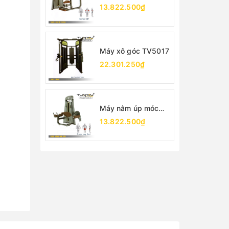
TV5026
13.822.500₫
Máy xô góc TV5017
22.301.250₫
Máy nằm úp móc
chân TV5001
13.822.500₫