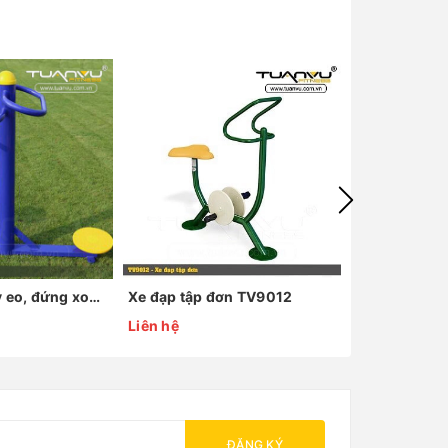
Máy ngồi xoay eo, đứng xoay eo JA1503
Xe đạp tập đơn TV9012
Xà kép TV90
Liên hệ
Liên hệ
ĐĂNG KÝ