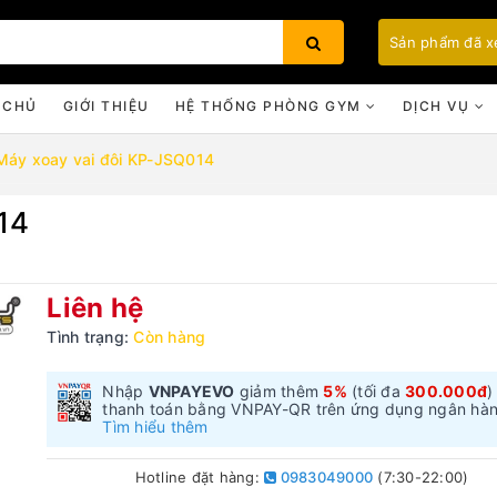
Sản phẩm đã 
 CHỦ
GIỚI THIỆU
HỆ THỐNG PHÒNG GYM
DỊCH VỤ
Máy xoay vai đôi KP-JSQ014
14
Bạn chưa xem sản phẩm nào
Liên hệ
Tình trạng:
Còn hàng
Nhập
VNPAYEVO
giảm thêm
5%
(tối đa
300.000đ
)
thanh toán bằng VNPAY-QR trên ứng dụng ngân hà
Tìm hiểu thêm
Hotline đặt hàng:
0983049000
(7:30-22:00)