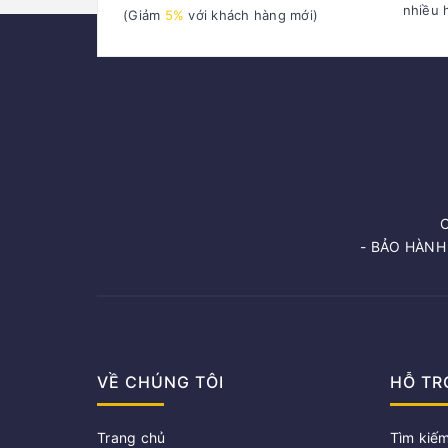
nhiều 
(Giảm
5%
với khách hàng mới)
- BẢO HÀNH
VỀ CHÚNG TÔI
HỖ TR
Trang chủ
Tìm kiế