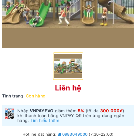
Liên hệ
Tình trạng:
Còn hàng
Nhập
VNPAYEVO
giảm thêm
5%
(tối đa
300.000đ
)
khi thanh toán bằng VNPAY-QR trên ứng dụng ngân
hàng.
Tìm hiểu thêm
Hotline đặt hàng:
0983049000
(7:30-22:00)