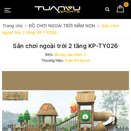
0
Trang chủ
ĐỒ CHƠI NGOÀI TRỜI MẦM NON
Sân chơi
ngoài trời 2 tầng KP-TY026
Sân chơi ngoài trời 2 tầng KP-TY026
SKU:
(Đang cập nhật...)
Thương hiệu:
Tuấn Vũ Sport