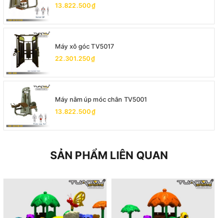
13.822.500₫
Máy xô góc TV5017
22.301.250₫
Máy nằm úp móc chân TV5001
13.822.500₫
SẢN PHẨM LIÊN QUAN