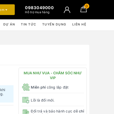
0
0983049000
xem
Hỗ trợ mua hàng
DỰ ÁN
TIN TỨC
TUYỂN DỤNG
LIÊN HỆ
MUA NHƯ VUA - CHĂM SÓC NHƯ
VIP
Miễn phí
công lắp đặt
 khi
ng.
Lỗi là đổi mới.
Đổi trả và bảo hành cực dễ
chỉ