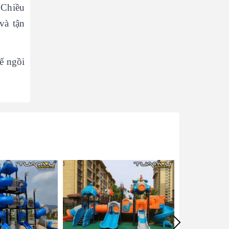
 Chiều
và tận
ế ngồi