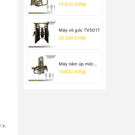
TV5026
13.822.500₫
Máy xô góc TV5017
22.301.250₫
Máy nằm úp móc
chân TV5001
13.822.500₫
.v.