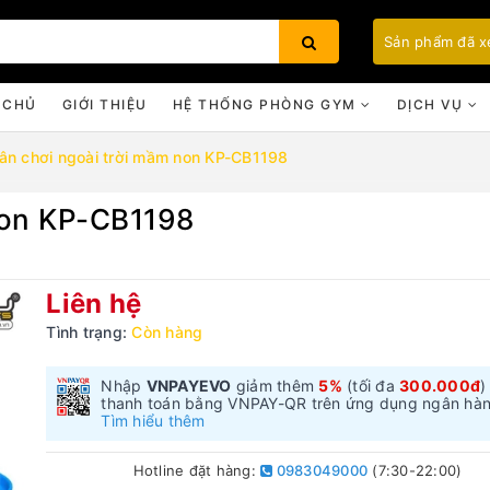
Sản phẩm đã 
 CHỦ
GIỚI THIỆU
HỆ THỐNG PHÒNG GYM
DỊCH VỤ
ân chơi ngoài trời mầm non KP-CB1198
non KP-CB1198
Bạn chưa xem sản phẩm nào
Liên hệ
Tình trạng:
Còn hàng
Nhập
VNPAYEVO
giảm thêm
5%
(tối đa
300.000đ
)
thanh toán bằng VNPAY-QR trên ứng dụng ngân hà
Tìm hiểu thêm
Hotline đặt hàng:
0983049000
(7:30-22:00)