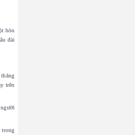
ột hòn
âu đài
 thăng
y trên
 người
 trong