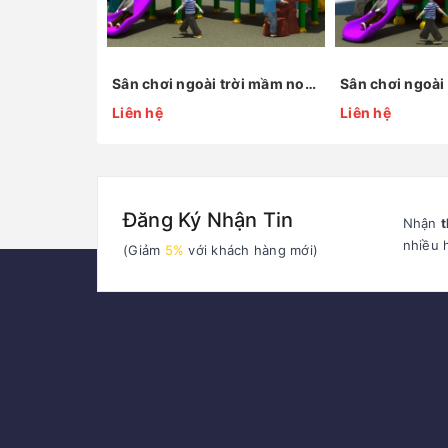
Sân chơi ngoài trời mầm non KP-QS001
Liên hệ
Liên hệ
Đăng Ký Nhận Tin
Nhận
t
nhiều 
(Giảm
5%
với khách hàng mới)