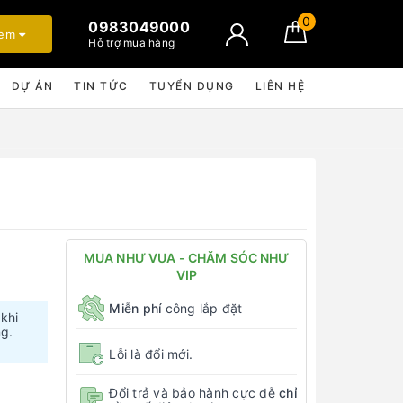
0
0983049000
xem
Hỗ trợ mua hàng
DỰ ÁN
TIN TỨC
TUYỂN DỤNG
LIÊN HỆ
MUA NHƯ VUA - CHĂM SÓC NHƯ
VIP
Miễn phí
công lắp đặt
 khi
ng.
Lỗi là đổi mới.
Đổi trả và bảo hành cực dễ
chỉ