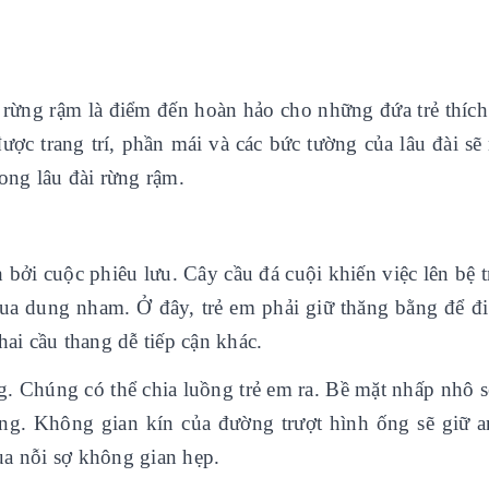
ài rừng rậm là điểm đến hoàn hảo cho những đứa trẻ thíc
ợc trang trí, phần mái và các bức tường của lâu đài sẽ
ong lâu đài rừng rậm.
 bởi cuộc phiêu lưu. Cây cầu đá cuội khiến việc lên bệ t
a dung nham. Ở đây, trẻ em phải giữ thăng bằng để đi 
hai cầu thang dễ tiếp cận khác.
g. Chúng có thể chia luồng trẻ em ra. Bề mặt nhấp nhô s
ng. Không gian kín của đường trượt hình ống sẽ giữ a
ua nỗi sợ không gian hẹp.