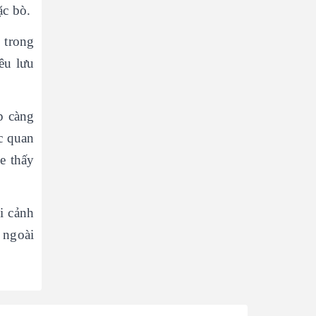
ặc bò.
 trong
êu lưu
p càng
c quan
e thấy
ối cảnh
 ngoài