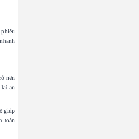
h phiêu
 nhanh
rở nên
lại an
ẽ giúp
n toàn