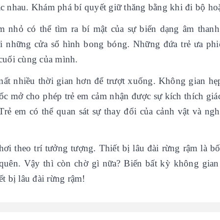
hác nhau. Khám phá bí quyết giữ thăng bằng khi đi bộ ho
em nhỏ có thể tìm ra bí mật của sự biến dạng âm thanh
i những cửa sổ hình bong bóng. Những đứa trẻ ưa phi
 cuối cùng của mình.
mất nhiều thời gian hơn để trượt xuống. Không gian hẹ
 ốc mở cho phép trẻ em cảm nhận được sự kích thích giá
Trẻ em có thể quan sát sự thay đổi của cảnh vật và ngh
ơi theo trí tưởng tượng. Thiết bị lâu đài rừng rậm là b
uên. Vậy thì còn chờ gì nữa? Biến bất kỳ không gian
ết bị lâu đài rừng rậm!