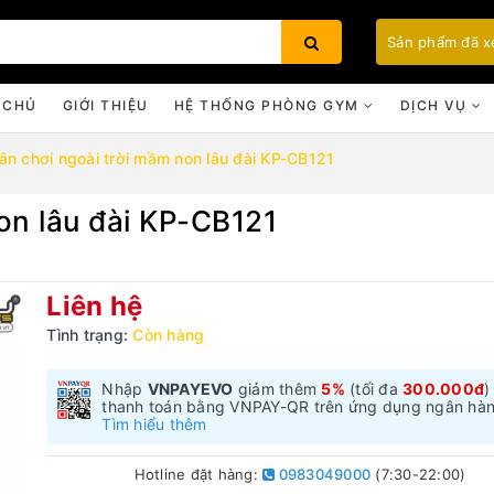
Sản phẩm đã 
 CHỦ
GIỚI THIỆU
HỆ THỐNG PHÒNG GYM
DỊCH VỤ
ân chơi ngoài trời mầm non lâu đài KP-CB121
on lâu đài KP-CB121
Bạn chưa xem sản phẩm nào
Liên hệ
Tình trạng:
Còn hàng
Nhập
VNPAYEVO
giảm thêm
5%
(tối đa
300.000đ
)
thanh toán bằng VNPAY-QR trên ứng dụng ngân hà
Tìm hiểu thêm
Hotline đặt hàng:
0983049000
(7:30-22:00)