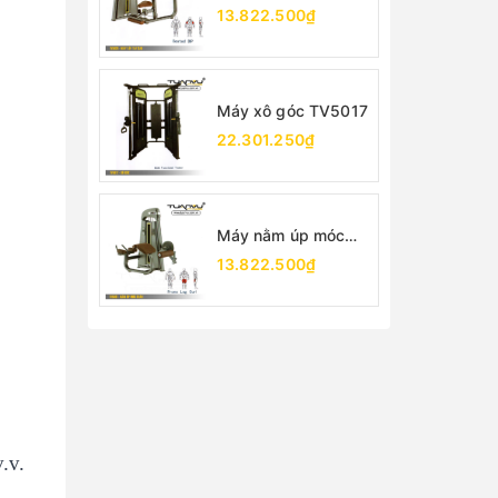
TV5026
13.822.500₫
Máy xô góc TV5017
22.301.250₫
Máy nằm úp móc
chân TV5001
13.822.500₫
.v.