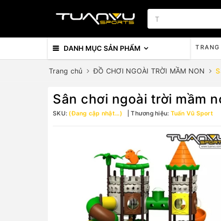
TRANG
DANH MỤC SẢN PHẨM
Trang chủ
ĐỒ CHƠI NGOÀI TRỜI MẦM NON
S
Sân chơi ngoài trời mầm n
SKU:
(Đang cập nhật...)
Thương hiệu:
Tuấn Vũ Sport