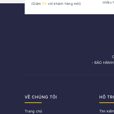
nhiều 
(Giảm
5%
với khách hàng mới)
- BẢO HÀNH
VỀ CHÚNG TÔI
HỖ TR
Trang chủ
Tìm kiế