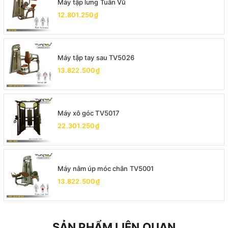
Máy tập lưng Tuấn Vũ
12.801.250₫
Máy tập tay sau TV5026
13.822.500₫
Máy xô góc TV5017
22.301.250₫
Máy nằm úp móc chân TV5001
13.822.500₫
SẢN PHẨM LIÊN QUAN