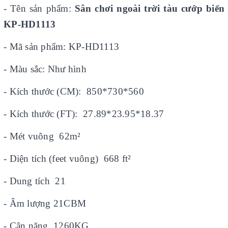
- Tên sản phẩm:
Sân chơi ngoài trời tàu cướp biển
KP-HD1113
- Mã sản phẩm: KP-HD1113
- Màu sắc: Như hình
- Kích thước (CM): 850*730*560
- Kích thước (FT): 27.89*23.95*18.37
- Mét vuông 62m²
- Diện tích (feet vuông) 668 ft²
- Dung tích 21
- Âm lượng 21CBM
- Cân nặng 1260KG