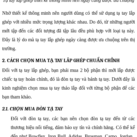
Tạ tay lắp ghép thiết kế thông minh nên ngày càng được ưa chuộng
Nhờ thiết kế thông minh nên người dùng có thể sử dụng tạ tay lắp
ghép với nhiều mức trọng lượng khác nhau. Do đó, từ những người
mới tập đến các đối tượng đã tập lâu đều phù hợp với loại tạ này.
Đây là lý do mà tạ tay lắp ghép ngày càng được ưa chuộng trên thị
trường.
2. CÁCH CHỌN MUA TẠ TAY LẮP GHÉP CHUẨN CHỈNH
Đối với tạ tay lắp ghép, bạn phải mua 2 bộ phận thì mới lắp được
chiếc tạ tay hoàn chỉnh, đó là đòn tạ tay và bánh tạ tay. Dưới đây là
kinh nghiệm chọn mua tạ tay tháo lắp đối với từng bộ phận để các
bạn tham khảo.
2.1. CHỌN MUA ĐÒN TẠ TAY
Đối với đòn tạ tay, các bạn nên chọn đòn tạ tay đến từ các
thương hiệu nổi tiếng, đảm bảo uy tín và chính hãng. Có thể kể
đến như Bowflex, Iron Bull, Adidas, Brosman, Carpo, Jordan,