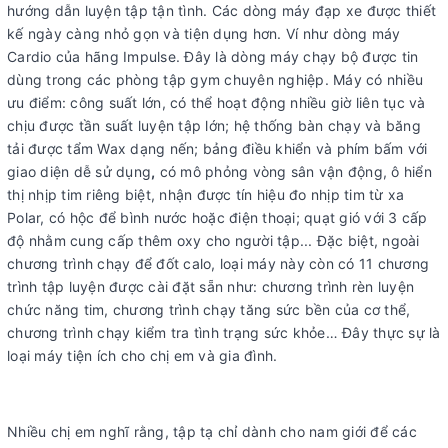
hướng dẫn luyện tập tận tình. Các dòng máy đạp xe được thiết
kế ngày càng nhỏ gọn và tiện dụng hơn. Ví như dòng máy
Cardio của hãng Impulse. Đây là dòng máy chạy bộ được tin
dùng trong các phòng tập gym chuyên nghiệp. Máy có nhiều
ưu điểm: công suất lớn, có thể hoạt động nhiều giờ liên tục và
chịu được tần suất luyện tập lớn; hệ thống bàn chạy và băng
tải được tẩm Wax dạng nến; bảng điều khiển và phím bấm với
giao diện dễ sử dụng
,
có mô phỏng vòng sân vận động, ô hiển
thị nhịp tim riêng biệt, nhận được tín hiệu đo nhịp tim từ xa
Polar, có hộc để bình nước hoặc điện thoại; quạt gió với 3 cấp
độ nhằm cung cấp thêm oxy cho người tập... Đặc biệt, ngoài
chương trình chạy để đốt calo, loại máy này còn có 11 chương
trình tập luyện được cài đặt sẵn như: chương trình rèn luyện
chức năng tim, chương trình chạy tăng sức bền của cơ thể,
chương trình chạy kiểm tra tình trạng sức khỏe… Đây thực sự là
loại máy tiện ích cho chị em và gia đình.
Nhiều chị em nghĩ rằng, tập tạ chỉ dành cho nam giới để các