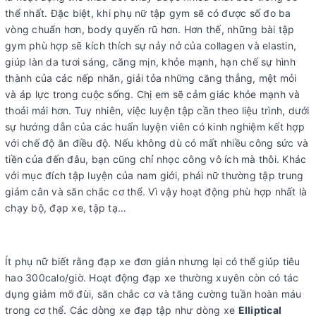
thể nhất. Đặc biệt, khi phụ nữ tập gym sẽ có được số đo ba
vòng chuẩn hơn, body quyến rũ hơn. Hơn thế, những bài tập
gym phù hợp sẽ kích thích sự nảy nở của collagen và elastin,
giúp làn da tươi sáng, căng mịn, khỏe mạnh, hạn chế sự hình
thành của các nếp nhăn, giải tỏa những căng thẳng, mệt mỏi
và áp lực trong cuộc sống. Chị em sẽ cảm giác khỏe mạnh và
thoải mái hơn. Tuy nhiên, việc luyện tập cần theo liệu trình, dưới
sự hướng dẫn của các huấn luyện viên có kinh nghiệm kết hợp
với chế độ ăn điều độ. Nếu không dù có mất nhiều công sức và
tiền của đến đâu, bạn cũng chỉ nhọc công vô ích mà thôi. Khác
với mục đích tập luyện của nam giới, phái nữ thường tập trung
giảm cân và săn chắc cơ thể. Vì vậy hoạt động phù hợp nhất là
chạy bộ, đạp xe, tập tạ…
Ít phụ nữ biết rằng đạp xe đơn giản nhưng lại có thể giúp tiêu
hao 300calo/giờ. Hoạt động đạp xe thường xuyên còn có tác
dụng giảm mỡ đùi, săn chắc cơ và tăng cường tuần hoàn máu
trong cơ thể. Các dòng xe đạp tập như dòng xe
Elliptical