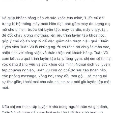
Để giúp khách hàng bảo vệ sức khỏe của mình, Tuấn Vũ đã
trang bị hệ thống máy móc hiện đại, bao gồm máy đo lượng cơ,
mỡ cho chị em trước khi luyện tập, máy cardio, máy chạy, tạ…
để đốt cháy lượng mỡ thừa; lên liệu trình luyện tập khoa học,
góp ý chế độ ăn hợp lý để việc giảm cân được hiệu quả. Huấn
luyện viên Tuấn Vũ là những người có trình độ chuyên môn cao,
nhiệt tình với công việc và thân thiện với khách hàng. Tuấn Vũ
cam kết sau quá trình luyện tập tại phòng gym, chị em sẽ tìm lại
vóc dáng đáng yêu và sức khỏe của mình. Ngoài dịch vụ luyện
tập chuyên nghiệp, Tuấn Vũ còn có chế độ sau tập hoàn hảo:
các phòng massage, xông hơi, thay đồ, tắm gội… sẽ mang lại
sự thư giãn, thoải mái cho các chị em sau mỗi giờ luyện tập mệt
mỏi.
Nếu chị em thích tập luyện ở nhà cùng người thân và gia đình,
Tuấn Vũ sẽ cung cấp các loại máy tập thể dục phù hợp, có