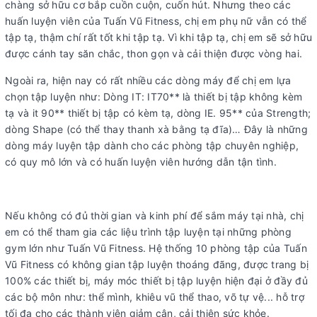
chàng sở hữu cơ bắp cuồn cuộn, cuốn hút. Nhưng theo các
huấn luyện viên của Tuấn Vũ Fitness, chị em phụ nữ vẫn có thể
tập tạ, thậm chí rất tốt khi tập tạ. Vì khi tập tạ, chị em sẽ sở hữu
được cánh tay săn chắc, thon gọn và cải thiện được vòng hai.
Ngoài ra, hiện nay có rất nhiều các dòng máy để chị em lựa
chọn tập luyện như: Dòng IT: IT70** là thiết bị tập không kèm
tạ và it 90** thiết bị tập có kèm tạ, dòng IE. 95** của Strength;
dòng Shape (có thể thay thanh xà bằng tạ đĩa)… Đây là những
dòng máy luyện tập dành cho các phòng tập chuyên nghiệp,
có quy mô lớn và có huấn luyện viên hướng dẫn tận tình.
Nếu không có đủ thời gian và kinh phí để sắm máy tại nhà, chị
em có thể tham gia các liệu trình tập luyện tại những phòng
gym lớn như Tuấn Vũ Fitness. Hệ thống 10 phòng tập của Tuấn
Vũ Fitness có không gian tập luyện thoáng đãng, được trang bị
100% các thiết bị, máy móc thiết bị tập luyện hiện đại ở đầy đủ
các bộ môn như: thể mình, khiêu vũ thể thao, võ tự vệ... hỗ trợ
tối đa cho các thành viên giảm cân, cải thiện sức khỏe.