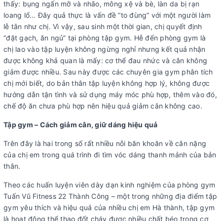
thấy: bụng ngấn mỡ và nhão, mông xệ và bè, làn da bị rạn
loang lổ… Đây quả thực là vấn đề “to đùng” với một người làm
lễ tân như chị. Vì vậy, sau sinh một thời gian, chị quyết định
“đặt gạch, ăn ngủ” tại phòng tập gym. Hễ đến phòng gym là
chị lao vào tập luyện không ngừng nghỉ nhưng kết quả nhận
được không khả quan là mấy: cơ thể đau nhức và cân không
giảm được nhiều. Sau này được các chuyên gia gym phân tích
chị mới biết, do bản thân tập luyện không hợp lý, không được
hướng dẫn tận tình và sử dụng máy móc phù hợp, thêm vào đó,
chế độ ăn chưa phù hợp nên hiệu quả giảm cân không cao.
Tập gym – Cách giảm cân, giữ dáng hiệu quả
Trên đây là hai trong số rất nhiều nỗi băn khoăn về cân nặng
của chị em trong quá trình đi tìm vóc dáng thanh mảnh của bản
thân.
Theo các huấn luyện viên dày dạn kinh nghiệm của phòng gym
Tuấn Vũ Fitness 22 Thành Công – một trong những địa điểm tập
gym yêu thích và hiệu quả của nhiều chị em Hà thành, tập gym
là hoạt động thể thao đốt cháy được nhiều chất béo trong cơ