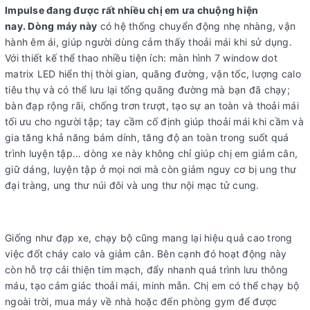
Impulse đang được rất nhiều chị em ưa chuộng hiện
nay.
Dòng máy này
có hệ thống chuyển động nhẹ nhàng, vận
hành êm ái, giúp người dùng cảm thấy thoải mái khi sử dụng.
Với thiết kế thể thao nhiều tiện ích: màn hình 7 window dot
matrix LED hiển thị thời gian, quãng đường, vận tốc, lượng calo
tiêu thụ và có thể lưu lại tổng quãng đường mà bạn đã chạy;
bàn đạp rộng rãi, chống trơn trượt, tạo sự an toàn và thoải mái
tối ưu cho người tập; tay cầm cố định giúp thoải mái khi cầm và
gia tăng khả năng bám dính, tăng độ an toàn trong suốt quá
trình luyện tập… dòng xe này không chỉ giúp chị em giảm cân,
giữ dáng, luyện tập ở mọi nơi mà còn giảm nguy cơ bị ung thư
đại tràng, ung thư núi đôi và ung thư nội mạc tử cung.
Giống như đạp xe, chạy bộ cũng mang lại hiệu quả cao trong
việc đốt cháy calo và giảm cân. Bên cạnh đó hoạt động này
còn hỗ trợ cải thiện tim mạch, đẩy nhanh quá trình lưu thông
máu, tạo cảm giác thoải mái, minh mẫn. Chị em có thể chạy bộ
ngoài trời, mua máy về nhà hoặc đến phòng gym để được