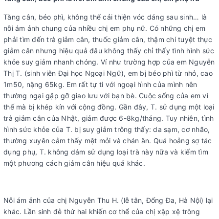
Tăng cân, béo phì, không thể cải thiện vóc dáng sau sinh… là
nỗi ám ảnh chung của nhiều chị em phụ nữ. Có những chị em
phải tìm đến trà giảm cân, thuốc giảm cân, thậm chí tuyệt thực
giảm cân nhưng hiệu quả đâu không thấy chỉ thấy tình hình sức
khỏe suy giảm nhanh chóng. Ví như trường hợp của em Nguyễn
Thị T. (sinh viên Đại học Ngoại Ngữ), em bị béo phì từ nhỏ, cao
1m50, nặng 65kg. Em rất tự ti với ngoại hình của mình nên
thường ngại gặp gỡ giao lưu với bạn bè. Cuộc sống của em vì
thế mà bị khép kín với cộng đồng. Gần đây, T. sử dụng một loại
trà giảm cân của Nhật, giảm được 6-8kg/tháng. Tuy nhiên, tình
hình sức khỏe của T. bị suy giảm trông thấy: da sạm, cơ nhão,
thường xuyên cảm thấy mệt mỏi và chán ăn. Quá hoảng sợ tác
dụng phụ, T. không dám sử dụng loại trà này nữa và kiếm tìm
một phương cách giảm cân hiệu quả khác.
Nỗi ám ảnh của chị Nguyễn Thu H. (lễ tân, Đống Đa, Hà Nội) lại
khác. Lần sinh đẻ thứ hai khiến cơ thể của chị xập xệ trông