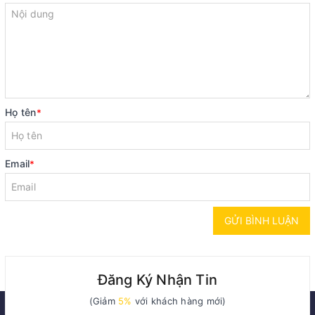
Họ tên
*
Email
*
GỬI BÌNH LUẬN
Đăng Ký Nhận Tin
(Giảm
5%
với khách hàng mới)