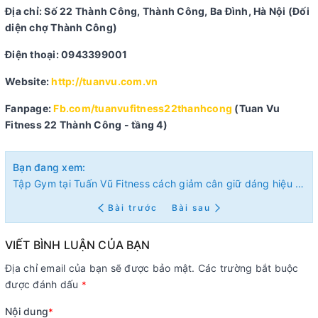
Địa chỉ: Số 22 Thành Công, Thành Công, Ba Đình, Hà Nội (Đối
diện chợ Thành Công)
Điện thoại: 0943399001
Website:
http://tuanvu.com.vn
Fanpage:
Fb.com/
tuanvufitness22thanhcong
(Tuan Vu
Fitness 22 Thành Công - tầng 4)
Bạn đang xem:
Tập Gym tại Tuấn Vũ Fitness cách giảm cân giữ dáng hiệu quả cho chị em
Bài trước
Bài sau
VIẾT BÌNH LUẬN CỦA BẠN
Địa chỉ email của bạn sẽ được bảo mật. Các trường bắt buộc
được đánh dấu
*
Nội dung
*