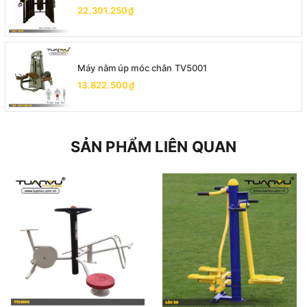
22.301.250₫
Máy nằm úp móc chân TV5001
13.822.500₫
SẢN PHẨM LIÊN QUAN