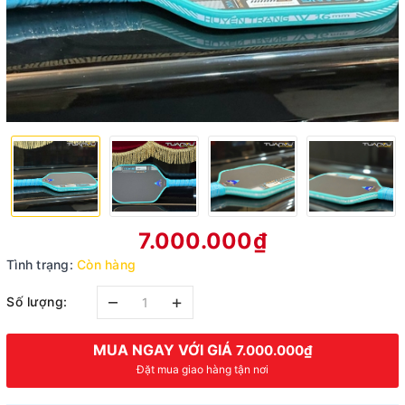
7.000.000₫
Tình trạng:
Còn hàng
–
+
Số lượng:
MUA NGAY VỚI GIÁ
7.000.000₫
Đặt mua giao hàng tận nơi