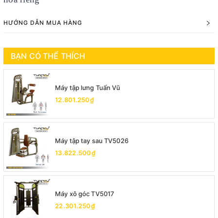
HƯỚNG DẪN MUA HÀNG
BẠN CÓ THỂ THÍCH
Máy tập lưng Tuấn Vũ
12.801.250₫
Máy tập tay sau TV5026
13.822.500₫
Máy xô góc TV5017
22.301.250₫