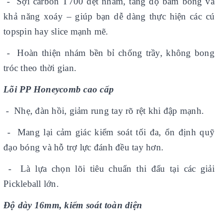
- Sợi carbon T700 dệt nhám, tăng độ bám bóng và
khả năng xoáy – giúp bạn dễ dàng thực hiện các cú
topspin hay slice mạnh mẽ.
- Hoàn thiện nhám bền bỉ chống trầy, không bong
tróc theo thời gian.
Lõi PP Honeycomb cao cấp
- Nhẹ, đàn hồi, giảm rung tay rõ rệt khi đập mạnh.
- Mang lại cảm giác kiểm soát tối đa, ổn định quỹ
đạo bóng và hỗ trợ lực đánh đều tay hơn.
- Là lựa chọn lõi tiêu chuẩn thi đấu tại các giải
Pickleball lớn.
Độ dày 16mm, kiểm soát toàn diện