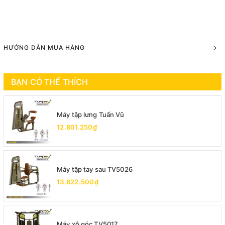
HƯỚNG DẪN MUA HÀNG
BẠN CÓ THỂ THÍCH
Máy tập lưng Tuấn Vũ
12.801.250₫
Máy tập tay sau TV5026
13.822.500₫
Máy xô góc TV5017