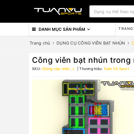
TRANG
DANH MỤC SẢN PHẨM
Trang chủ
DỤNG CỤ CÔNG VIÊN BẠT NHÚN
C
Công viên bạt nhún trong
SKU:
(Đang cập nhật...)
Thương hiệu:
Tuấn Vũ Sport