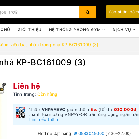
Sản phẩm đã 
 CHỦ
GIỚI THIỆU
HỆ THỐNG PHÒNG GYM
DỊCH VỤ
ông viên bạt nhún trong nhà KP-BC161009 (3)
 nhà KP-BC161009 (3)
Bạn chưa xem sản phẩm nào
Liên hệ
Tình trạng:
Còn hàng
Nhập
VNPAYEVO
giảm thêm
5%
(tối đa
300.000đ
)
thanh toán bằng VNPAY-QR trên ứng dụng ngân hà
Tìm hiểu thêm
Hotline đặt hàng:
0983049000
(7:30-22:00)