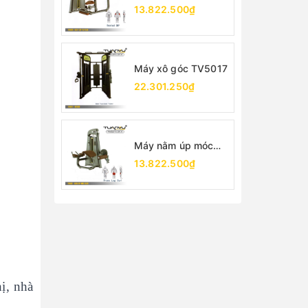
TV5026
13.822.500₫
Máy xô góc TV5017
22.301.250₫
Máy nằm úp móc
chân TV5001
13.822.500₫
ị, nhà