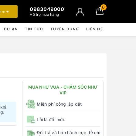
0
0983049000
xem
Hỗ trợ mua hàng
DỰ ÁN
TIN TỨC
TUYỂN DỤNG
LIÊN HỆ
MUA NHƯ VUA - CHĂM SÓC NHƯ
VIP
Miễn phí
công lắp đặt
 khi
ng.
Lỗi là đổi mới.
Đổi trả và bảo hành cực dễ
chỉ