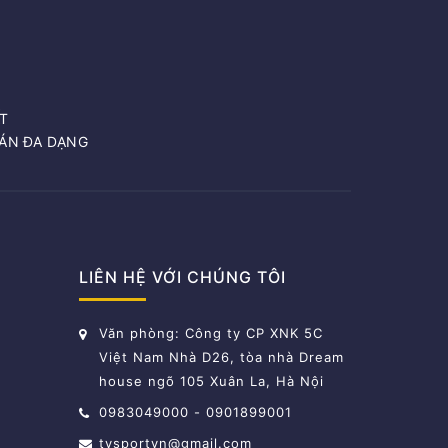
T
OÁN ĐA DẠNG
LIÊN HỆ VỚI CHÚNG TÔI
Văn phòng: Công ty CP XNK 5C
Việt Nam Nhà D26, tòa nhà Dream
house ngõ 105 Xuân La, Hà Nội
0983049000
-
0901899001
tvsportvn@gmail.com